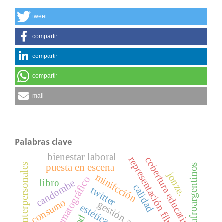
tweet
compartir
compartir
compartir
mail
Palabras clave
bienestar laboral
representación fílmica
cobertura educativa.
relaciones interpersonales
puesta en escena
afroargentinos
jonze.
minifcción
espacio cinematográfico
libro
candombe
calidad
twitter
consumo
estética.