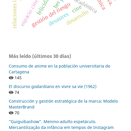
gestión académica
felicidad
her
gestión del riesgo
cine
desarrollo
desastres
Más leído (últimos 30 días)
Consumo de anime en la población universitaria de
Cartagena
145
El discurso godardiano en vivre sa vie (1962)
74
Construcción y gestión estratégica de la marca: Modelo
MasterBrand
70
“Guiguibashow”. Menino-adulto espetáculo.
Mercantilização da infância em tempos de Instagram