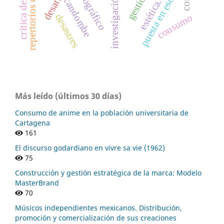
repertorios de acción.
crítica de medios
desarrollo
puesta en escena
candombe
estética.
desastres
consumo
Más leído (últimos 30 días)
Consumo de anime en la población universitaria de
Cartagena
161
El discurso godardiano en vivre sa vie (1962)
75
Construcción y gestión estratégica de la marca: Modelo
MasterBrand
70
Músicos independientes mexicanos. Distribución,
promoción y comercialización de sus creaciones