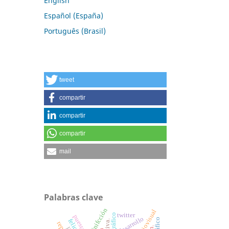
English
Español (España)
Português (Brasil)
tweet
compartir
compartir
compartir
mail
Palabras clave
minifcción
twitter
desarrollo