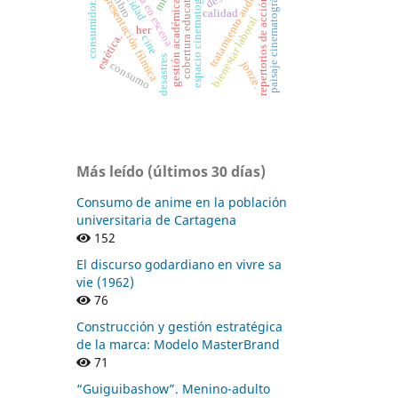
tratamiento audiovisual
espacio cinematográfico
puesta en escena
paisaje cinematográfico
felicidad
cobertura educativa.
representación fílmica
repertorios de acción.
libro
gestión académica
consumidor.
calidad
bienestar laboral
her
estética.
cine
desastres
jonze.
consumo
Más leído (últimos 30 días)
Consumo de anime en la población
universitaria de Cartagena
152
El discurso godardiano en vivre sa
vie (1962)
76
Construcción y gestión estratégica
de la marca: Modelo MasterBrand
71
“Guiguibashow”. Menino-adulto