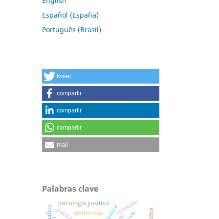
English
Español (España)
Português (Brasil)
tweet
compartir
compartir
compartir
mail
Palabras clave
consumo
psicología positiva
minifcción
cine