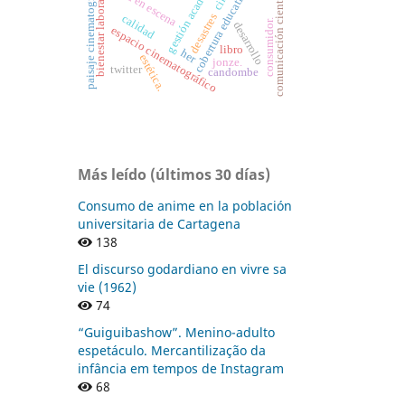
gestión académica
paisaje cinematográfico
puesta en escena
comunicación científica
cobertura educativa.
bienestar laboral
desastres
calidad
consumidor.
desarrollo
espacio cinematográfico
libro
her
estética.
jonze.
twitter
candombe
Más leído (últimos 30 días)
Consumo de anime en la población
universitaria de Cartagena
138
El discurso godardiano en vivre sa
vie (1962)
74
“Guiguibashow”. Menino-adulto
espetáculo. Mercantilização da
infância em tempos de Instagram
68