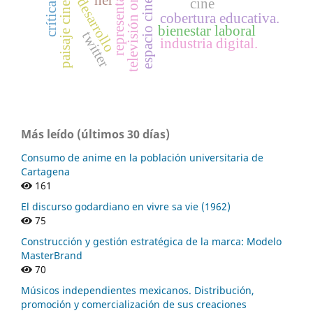
televisión on demand
desarrollo
cine
cobertura educativa.
bienestar laboral
twitter
industria digital.
Más leído (últimos 30 días)
Consumo de anime en la población universitaria de
Cartagena
161
El discurso godardiano en vivre sa vie (1962)
75
Construcción y gestión estratégica de la marca: Modelo
MasterBrand
70
Músicos independientes mexicanos. Distribución,
promoción y comercialización de sus creaciones