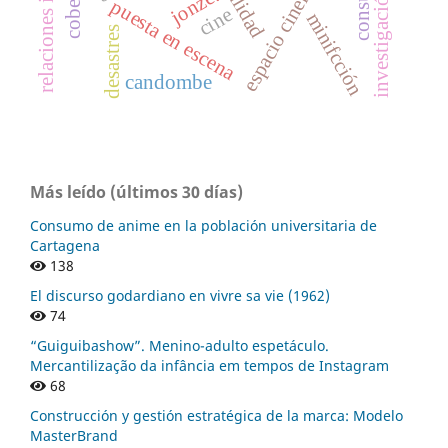
espacio cinematográfico
calidad
jonze.
puesta en escena
cine
minifcción
desastres
candombe
Más leído (últimos 30 días)
Consumo de anime en la población universitaria de
Cartagena
138
El discurso godardiano en vivre sa vie (1962)
74
“Guiguibashow”. Menino-adulto espetáculo.
Mercantilização da infância em tempos de Instagram
68
Construcción y gestión estratégica de la marca: Modelo
MasterBrand