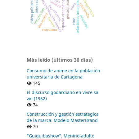
gestión académica
esfera pública digital
espacio cinematográfico
relaciones interpersonales
innovación
afroargentinos
representación fílmica
calidad
libro
candombe
her
minifcción
estética.
desarrollo
desastres
twitter
cine
consumo
Más leído (últimos 30 días)
Consumo de anime en la población
universitaria de Cartagena
145
El discurso godardiano en vivre sa
vie (1962)
74
Construcción y gestión estratégica
de la marca: Modelo MasterBrand
70
“Guiguibashow”. Menino-adulto