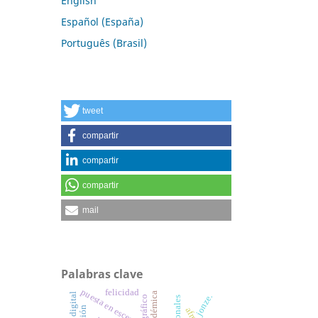
English
Español (España)
Português (Brasil)
tweet
compartir
compartir
compartir
mail
Palabras clave
puesta en escena
felicidad
jonze.