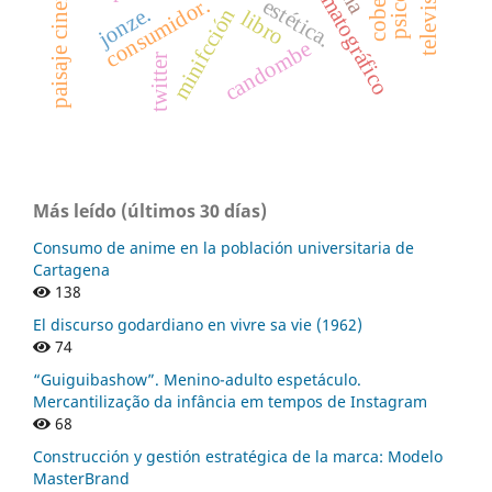
consumidor.
estética.
jonze.
minifcción
libro
candombe
twitter
Más leído (últimos 30 días)
Consumo de anime en la población universitaria de
Cartagena
138
El discurso godardiano en vivre sa vie (1962)
74
“Guiguibashow”. Menino-adulto espetáculo.
Mercantilização da infância em tempos de Instagram
68
Construcción y gestión estratégica de la marca: Modelo
MasterBrand