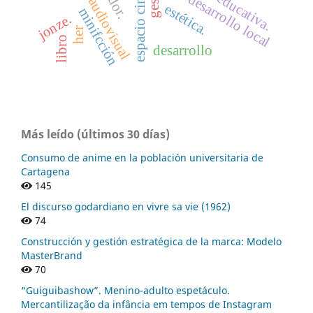
desarrollo local
estética.
minifcción
jonze.
her
libro
desarrollo
Más leído (últimos 30 días)
Consumo de anime en la población universitaria de
Cartagena
145
El discurso godardiano en vivre sa vie (1962)
74
Construcción y gestión estratégica de la marca: Modelo
MasterBrand
70
“Guiguibashow”. Menino-adulto espetáculo.
Mercantilização da infância em tempos de Instagram